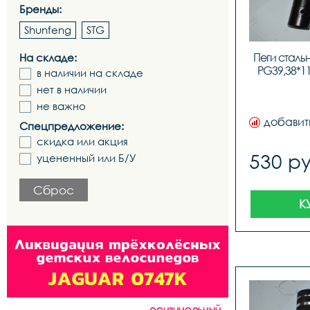
Бренды:
Shunfeng
STG
Пеги стальн
На складе:
PG39,38*11
в наличии на складе
нет в наличии
не важно
добавит
Спецпредложение:
скидка или акция
530 ру
уцененный или Б/У
Сброс
К