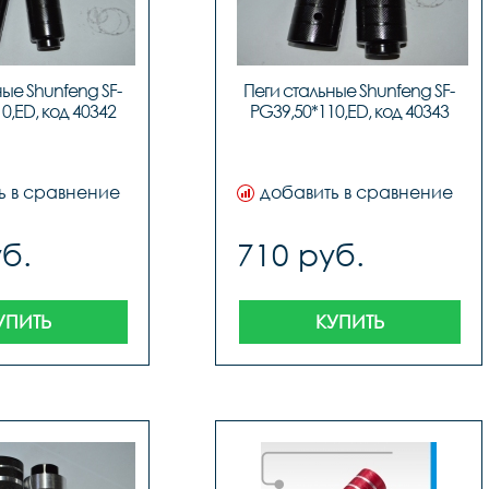
ые Shunfeng SF-
Пеги стальные Shunfeng SF-
0,ED, код 40342
PG39,50*110,ED, код 40343
ь в сравнение
добавить в сравнение
б.
710 руб.
УПИТЬ
КУПИТЬ