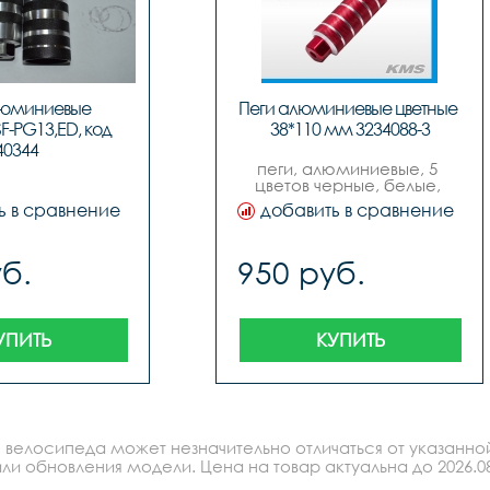
люминиевые 
Пеги алюминиевые цветные 
F-PG13,ED, код 
38*110 мм 3234088-3
40344
пеги, алюминиевые, 5 
цветов черные, белые, 
синие, красные, зеленые, 
ь в сравнение
добавить в сравнение
размер 38мм х 110мм.
б.
950 руб.
УПИТЬ
КУПИТЬ
 велосипеда может незначительно отличаться от указанно
ли обновления модели. Цена на товар актуальна до 2026.08