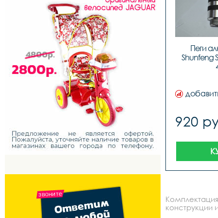
Пеги а
Shunfeng S
добавит
920 ру
К
Комплектация
конструкции и