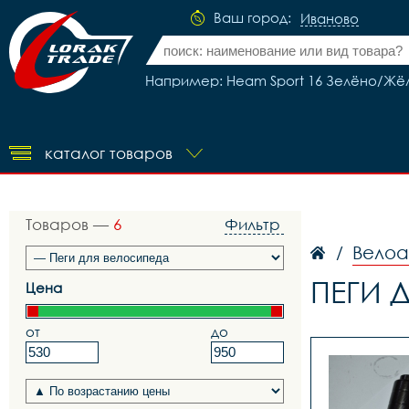
Ваш город:
Иваново
Например: Heam Sport 16 Зелёно/Жё
каталог товаров
Товаров —
6
Фильтр
Вело
/
ПЕГИ 
Цена
от
до