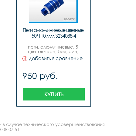
Пеги алюминиевые цветные 
50*110 мм 3234088-4
пеги, алюминиевые, 5 
цветов черн, бел, син, 
красн, зел, размер 50мм х 
добавить в сравнение
110мм.,
950 руб.
КУПИТЬ
й в случае технического усовершенствования
.08 07:51