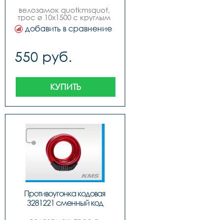
велозамок quotkmsquot, 
трос ø 10х1500 с круглым 
ключом, 4 цвета. 
добавить в сравнение
550 руб.
КУПИТЬ
Противоугонка кодовая 
3281221 сменный код