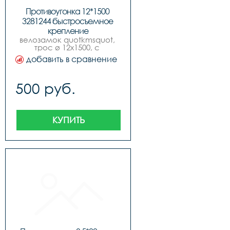
Противоугонка 12*1500 
3281244 быстросъемное 
крепление
велозамок quotkmsquot, 
трос ø 12х1500, с 
быстросъемным 
добавить в сравнение
креплением, 6 цветов , 
инд. упак., модель 2016 
года.
500 руб.
КУПИТЬ