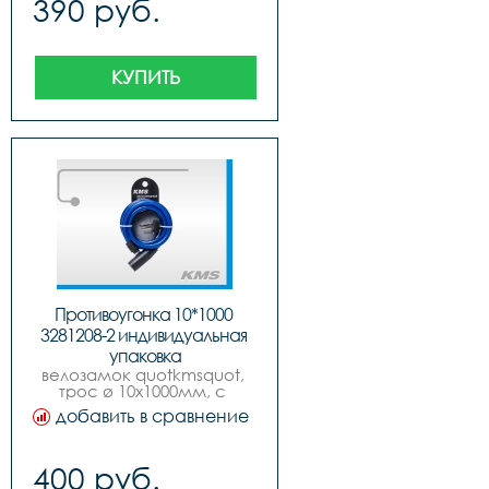
390 руб.
КУПИТЬ
Противоугонка 10*1000 
3281208-2 индивидуальная 
упаковка
велозамок quotkmsquot, 
трос ø 10x1000мм, с 
ключом, 4 цвета.
добавить в сравнение
400 руб.