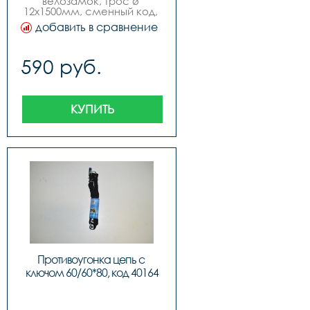
велозамок, трос ø 
12x1500мм, сменный код, 
4 цвета .,
добавить в сравнение
590 руб.
КУПИТЬ
Противоугонка цепь с 
ключом 60/60*80, код 40164