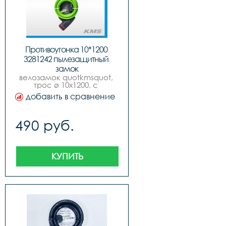
Противоугонка 10*1200 
3281242 пылезащитный 
замок
велозамок quotkmsquot, 
трос ø 10х1200, с 
пылезащитным замком, 6 
добавить в сравнение
цветов.,￼
490 руб.
КУПИТЬ