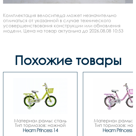
Комплектация велосипеда может незначительно
отличаться от указанной в случае технического
усовершенствования конструкции или обновления
модели. Цена на товар актуальна до 2026.08.08 10:53
Похожие товары
Материал рамы: сталь

Материал рамы: с
Тип тормозов: ножной

Тип тормозов: нож
Диаметр колес: 14

Диаметр колес: 
Heam Princess 14
Heam Princess 1
Цвета		Зелёный-
Цвета		Зелёный-