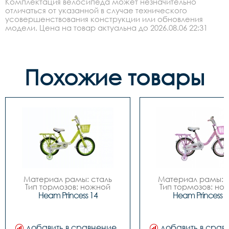
Комплектация велосипеда может незначительно
отличаться от указанной в случае технического
усовершенствования конструкции или обновления
модели. Цена на товар актуальна до 2026.08.06 22:31
Похожие товары
Материал рамы: сталь

Материал рамы: с
Тип тормозов: ножной

Тип тормозов: нож
Диаметр колес: 14

Диаметр колес: 
Heam Princess 14
Heam Princess 1
Цвета		Зелёный-
Цвета		Зелёный-
белый, Розовый-белый

белый, Розовый-бе
Вилка		сталь

Вилка		сталь

Задний переключатель		
Задний переключател
добавить в сравнение
добавить в срав