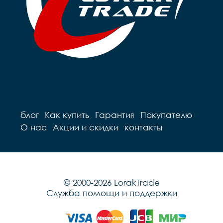
Подседельный штырь		
сталь

сталь

Вес		10.2 к
Вес		9.7 кг
блог
Как купить
Гарантия
Покупателю
О нас
Акции и скидки
контакты
© 2000-2026 LorakTrade
Служба помощи и поддержки