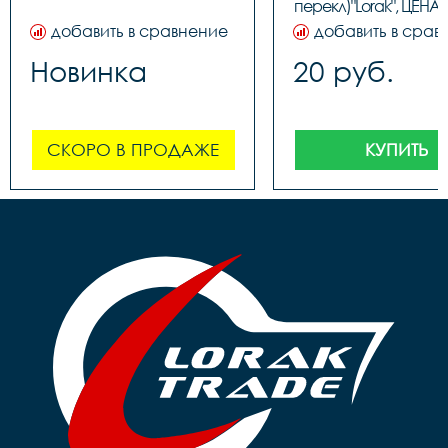
перекл)"Lorak", ЦЕНА З
(100шт в бутылк
добавить в сравнение
добавить в срав
Новинка
20 руб.
СКОРО В ПРОДАЖЕ
КУПИТЬ