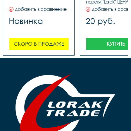
перекл)"Lorak", ЦЕНА З
(100шт в бутылк
добавить в сравнение
добавить в срав
Новинка
20 руб.
СКОРО В ПРОДАЖЕ
КУПИТЬ