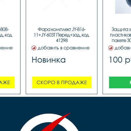
808-
Фара комплект JY-816-
Защита з
, код 
11+JY-603T Перед+зад, код 
пластикова
41298
пакете 30
нение
добавить в сравнение
добави
Новинка
100 р
АЖЕ
СКОРО В ПРОДАЖЕ