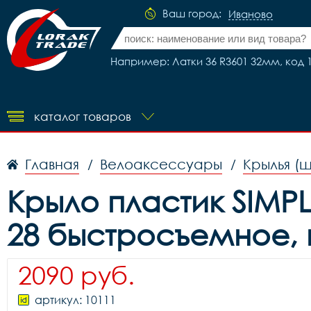
Ваш город:
Иваново
Например: Латки 36 R3601 32мм, код 
каталог товаров
Главная
Велоаксессуары
Крылья (
/
/
Крыло пластик SIMPL
28 быстросъемное, 
2090 руб.
артикул: 10111