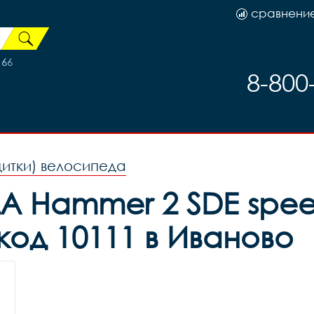
сравнени
166
8-800
щитки) велосипеда
A Hammer 2 SDE speed
код 10111 в Иваново