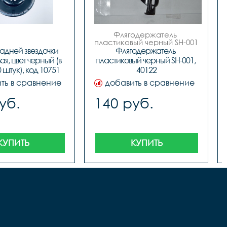
Флягодержатель 
пластиковый черный SH-001

 код. 40122
адней звездочки 
Флягодержатель 
я, цвет черный (в 
пластиковый черный SH-001, 
 штук), код 10751
40122
ть в сравнение
добавить в сравнение
уб.
140 руб.
КУПИТЬ
КУПИТЬ