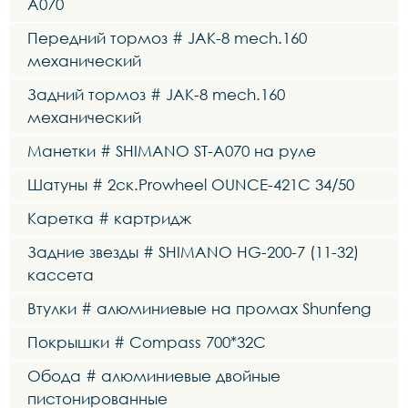
A070
Передний тормоз # JAK-8 mech.160
механический
Задний тормоз # JAK-8 mech.160
механический
Манетки # SHIMANO ST-A070 на руле
Шатуны # 2ск.Prowheel OUNCE-421C 34/50
Каретка # картридж
Задние звезды # SHIMANO HG-200-7 (11-32)
кассета
Втулки # алюминиевые на промах Shunfeng
Покрышки # Compass 700*32C
Обода # алюминиевые двойные
пистонированные