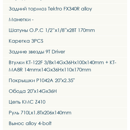
Задний тормоз Tektro FX340R alloy
Манетки -
Шатуны O.P.C 1/2“x1/8”x28T 170mm
Каретка 3PCS
Задние звезды 9Т Driver
Втулки KT-122F 3/8x14Gx36Hx100x140mm + KT-
MA8R 14mmx14Gx36Hx110x170mm
Покрышки P1042A 20"x2.35"
Обода 20"x14Gx36H
Цепь KMC Z410
Руль 710Lx1.8Tx206x140mm
Вынос alloy 4-bolt