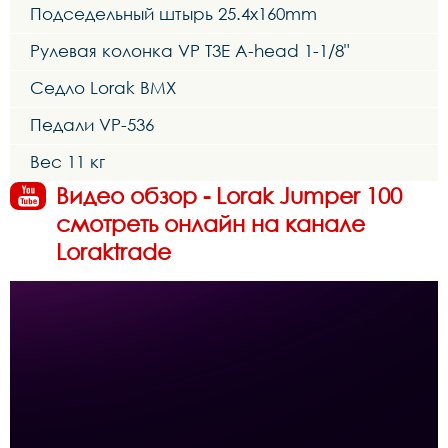
Подседельный штырь 25.4x160mm
Рулевая колонка VP T3E A-head 1-1/8"
Седло Lorak BMX
Педали VP-536
Вес 11 кг
Видео обзор - Lorak Jumper 100
смотреть онлайн на канале
Loraktrade