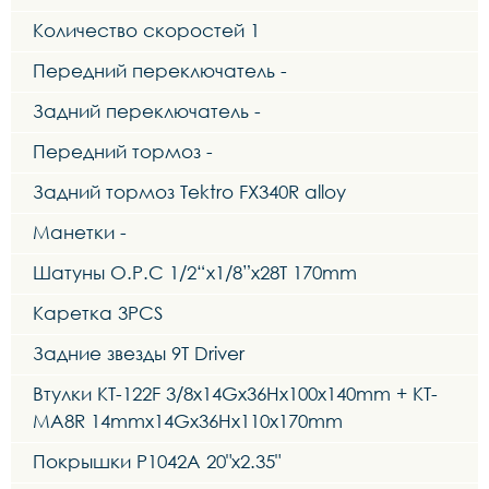
Количество скоростей 1
Передний переключатель -
Задний переключатель -
Передний тормоз -
Задний тормоз Tektro FX340R alloy
Манетки -
Шатуны O.P.C 1/2“x1/8”x28T 170mm
Каретка 3PCS
Задние звезды 9Т Driver
Втулки KT-122F 3/8x14Gx36Hx100x140mm + KT-
MA8R 14mmx14Gx36Hx110x170mm
Покрышки P1042A 20"x2.35"