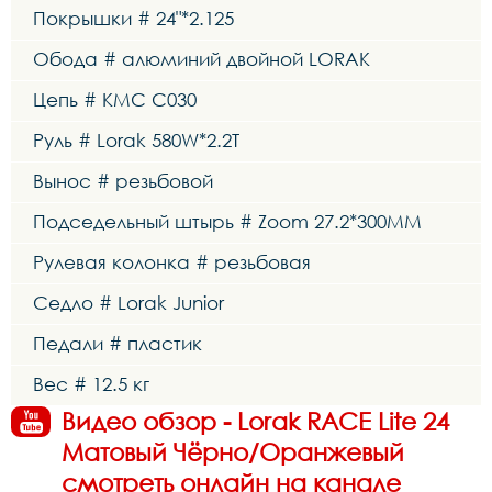
Покрышки # 24"*2.125
Обода # алюминий двойной LORAK
Цепь # KMC C030
Руль # Lorak 580W*2.2T
Вынос # резьбовой
Подседельный штырь # Zoom 27.2*300MM
Рулевая колонка # резьбовая
Седло # Lorak Junior
Педали # пластик
Вес # 12.5 кг
Видео обзор - Lorak RACE Lite 24
Матовый Чёрно/Оранжевый
смотреть онлайн на канале