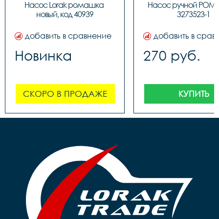
обратным толст
Насос Lorak ромашка 
Насос ручной РОМ
штоком, шланг 
новый, код 40939
3273523-1
наконечнико
добавить в сравнение
добавить в срав
Новинка
270 руб.
СКОРО В ПРОДАЖЕ
КУПИТЬ