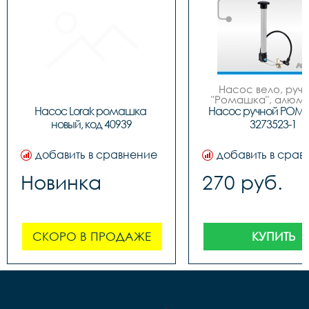
Насос вело, ручно
"Ромашка", алюмин
обратным толст
Насос Lorak ромашка 
Насос ручной РОМ
штоком, шланг 
новый, код 40939
3273523-1
наконечнико
добавить в сравнение
добавить в срав
Новинка
270 руб.
СКОРО В ПРОДАЖЕ
КУПИТЬ