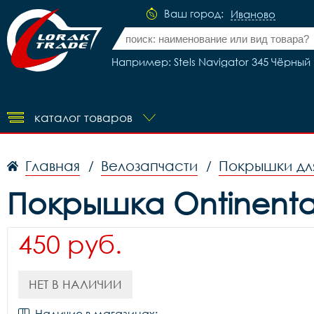
Ваш город:
Иваново
Например: Stels Navigator 345 Чёрный 
каталог товаров
Главная
Велозапчасти
Покрышки дл
/
/
Покрышка Ontinental
450 руб.
НЕТ В НАЛИЧИИ