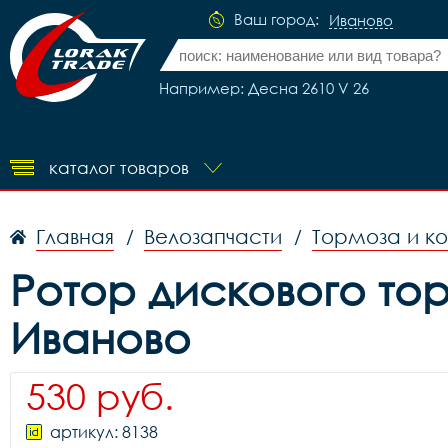
Ваш город:
Иваново
Например: Десна 2610 V 26
каталог товаров
Главная
Велозапчасти
Тормоза и к
/
/
Ротор дискового то
Иваново
530 руб.
артикул: 8138