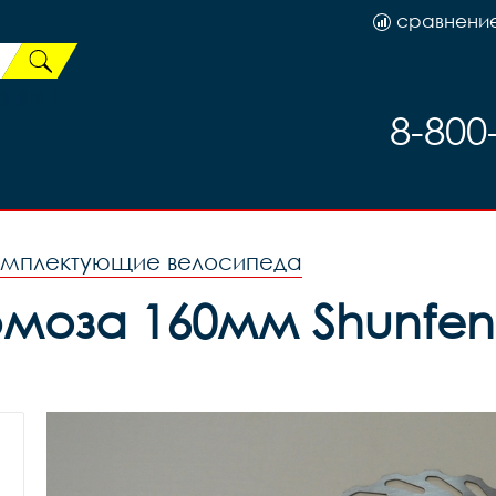
сравнени
8-800
омплектующие велосипеда
рмоза 160мм Shunfeng