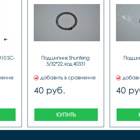
M10 SC-
Подшипник Shunfeng 
Подшип
5/32*22, код 40331
нение
добавить в сравнение
добави
40 руб.
40 ру
КУПИТЬ