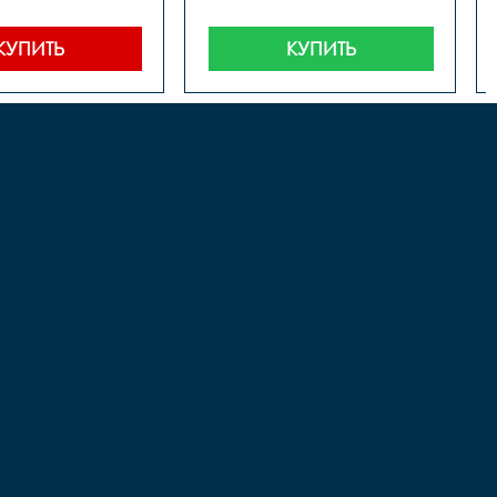
 .инд.упак.
КУПИТЬ
КУПИТЬ