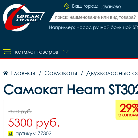
Ваш город:
Иваново
Например: Насос ручной большой STG
каталог товаров
Главная
Самокаты
Двухколесные с
/
/
Самокат Heam ST302
29
7500 руб.
эконом
5300 руб.
артикул: 77302