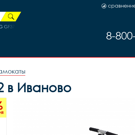
сравнени
 GF37 X82798
8-800
амокаты
 в Иваново
%
ия