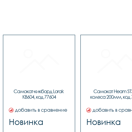
Самокат-кикборд Lorak 
Самокат Heam ST3
KB604, код 77604
колеса 200мм, код 
добавить в сравнение
добавить в срав
Новинка
Новинка