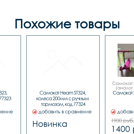
Похожие товары
Самокат "
(аналог 
23, 
Самокат Heam ST324, 
Самокат S
Возраст от
77323
колеса 200мм с ручным 
передни
тормозом, код 77324
диаметр 
нение
добавить в сравнение
добави
заднее
диаметр
1900 руб
Новинка
1400 
ширина
руль с 