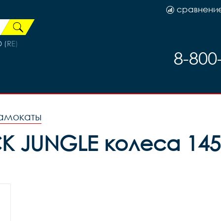
сравнени
 (RE)
8-800
амокаты
JUNGLE колеса 145 