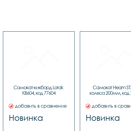
Самокат-кикборд Lorak 
Самокат Heam ST3
KB604, код 77604
колеса 200мм, код 
добавить в сравнение
добавить в срав
Новинка
Новинка