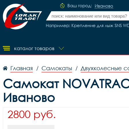
Ваш город:
Иваново
Например: Крепление для лыж SNS WD
каталог товаров
Главная
Самокаты
Двухколесные с
/
/
Самокат NOVATRACK 
Иваново
2800 руб.