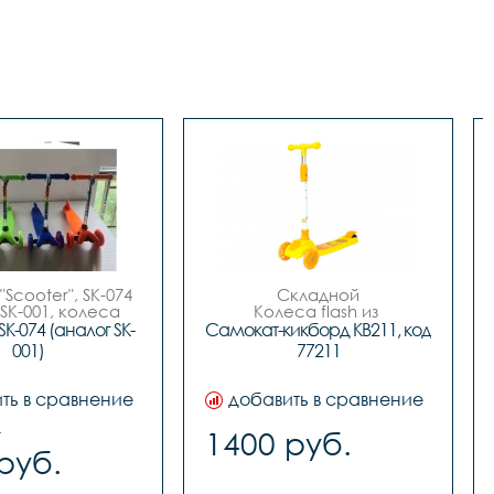
Scooter", SK-074 
Складной

SK-001, колеса 
Колеса flash из 
PVC),

полиуретана

K-074 (аналог SK-
Самокат-кикборд KB211, код 
 3х лет, 3х кол.,

Заднее колесо из ПВХ

001)
77211
е колеса PVC: 
Размер колеса переднее 
120мм, ширина 
110mm

28мм; 

Заднее 10mm

ть в сравнение
добавить в сравнение
 колесо PVC: 
Размер деки 400*130mm

 80мм, ширина 
Возраст 2+

.
1400 руб.
24мм; 

Вес 3.0кг

руб.
 деки 110мм, 

Цвет жёлто-оранжевый

регулировкой, 

Нагрузка макс 40кг
 .инд.упак.