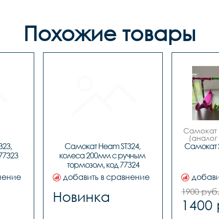
Похожие товары
Самокат "
(аналог 
23, 
Самокат Heam ST324, 
Самокат S
Возраст от
77323
колеса 200мм с ручным 
передни
тормозом, код 77324
диаметр 
нение
добавить в сравнение
добави
заднее
диаметр
1900 руб
Новинка
1400 
ширина
руль с 
без