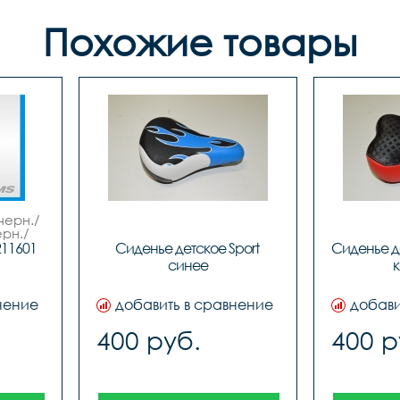
Похожие товары
черн./
ерн./
DEL.
211601
Сиденье детское Sport 
Сиденье д
синее
к
нение
добавить в сравнение
добави
400 руб.
400 р