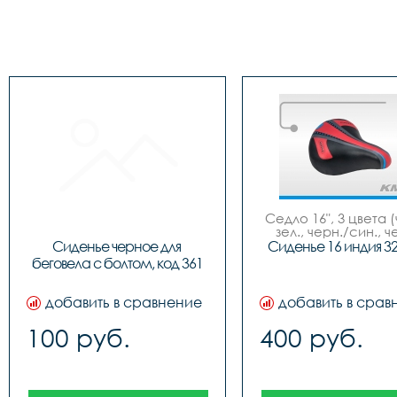
Седло 16", 3 цвета (
зел., черн./син., ч
красн.), NEW MO
Сиденье черное для 
Сиденье 16 индия 3
беговела с болтом, код 361
добавить в сравнение
добавить в срав
100 руб.
400 руб.