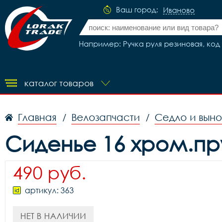
Ваш город:
Иваново
Например: Ручка руля резиновая, код 
каталог товаров
Главная
Велозапчасти
Седло и вын
/
/
Сиденье 16 хром.пру
490 руб.
артикул: 363
НЕТ В НАЛИЧИИ