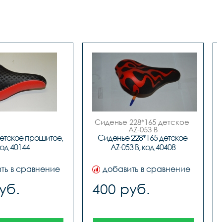
Сиденье 228*165 детское 
AZ-053 B

 код.40408
етское прошитое, 
Сиденье 228*165 детское 
од 40144
AZ-053 B, код 40408
ть в сравнение
добавить в сравнение
уб.
400 руб.