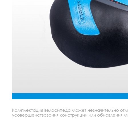
Комплектация велосипеда может незначительно отлич
усовершенствования конструкции или обновления моде