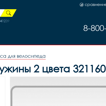
сравнени
41239
8-800
оса для велосипеда
жины 2 цвета 321160